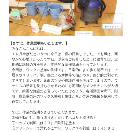
【まずは、作業説明をいたします。】
みなさんこんにちは。
１０月半ばだというのに今日は、夏の日差しでした。でも風は、爽
やかで心地よかったですね。以前もご紹介したように健育では、定
期的に講師の方を招き、本格的な清掃訓練を行っております。
今回は、ワックス塗布の訓練です。日常的によく歩く場所では、上
履きやスリッパ、埃、塵による摩擦等で傷がつき、部分的に剥がれ
てきてしまいます。床面のツヤや保護作用も薄れてしまうので、ワ
ックスの効果を長持ちさせるためにも定期的なメンテナンスが大切
です。綺麗な施設だと言っていただけるよう、各活動室や廊下、階
段、職員室の床のワックス塗布も生徒たちが専用の機械を使用して
作業しております。
では、作業の説明をさせていただきます。
①物を動かし、箒（ほうき）がけでホコリを取り除く
②モップで剥離（はくり）用洗剤を塗る。
③ポリッシャーで汚れをこすり、ワックスを剥離（はくり）させ