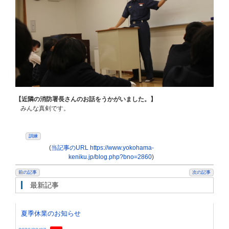
【近隣の消防署長さんのお話をうかがいました。】
みんな真剣です。
訓練
(
当記事のURL https://www.yokohama-
keniku.jp/blog.php?bno=2860
)
前の記事
次の記事
最新記事
夏季休業のお知らせ