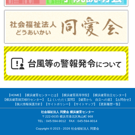
【HOME】
【横浜健育センターとは】
【横浜健育高等学院】
【横浜健育自立センター】
【横浜健育就労移行センター】
【よくいただく質問】
【健育から 自立への道】
【お問合せ】
【個人情報保護方針】
【サイトポリシー】
【サイトマップ】
【更新履歴一覧】
社会福祉法人 同愛会 横浜健育センター
〒222-0035 横浜市港北区鳥山町 968
TEL : 045-594-9012 FAX : 045-594-9014
Copyright © 2015 - 2026 社会福祉法人 同愛会