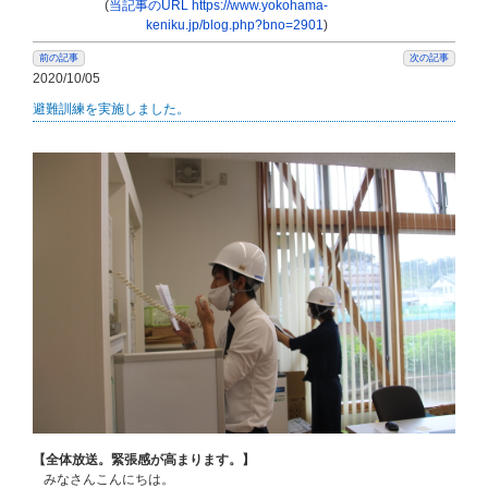
(
当記事のURL https://www.yokohama-
keniku.jp/blog.php?bno=2901
)
前の記事
次の記事
2020/10/05
避難訓練を実施しました。
【全体放送。緊張感が高まります。】
みなさんこんにちは。