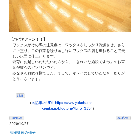
【ババァア～ン！！】
ワックスがけの際の注意点は、ワックスをしっかり乾燥させ、さら
に上塗り。この作業を繰り返し行いワックスの層を重ねることで美
しい床面に仕上がります。
健育にお越しいただたいた方から、「きれいな施設ですね」のお言
葉が彼らのガソリンです。
みなさんお疲れ様でした。そして、キレイにしていただき、ありが
とうございます。
訓練
(
当記事のURL https://www.yokohama-
keniku.jp/blog.php?bno=3154
)
前の記事
次の記事
2020/10/27
清掃訓練の様子