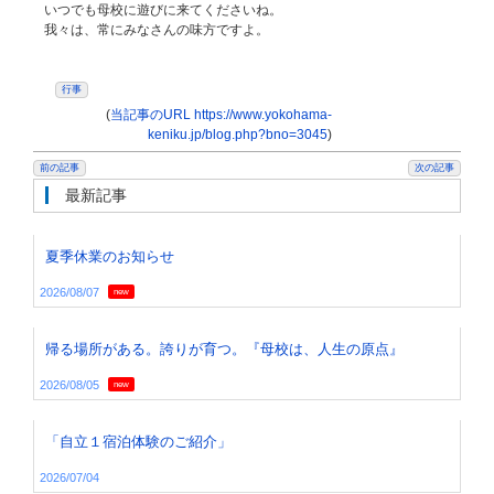
いつでも母校に遊びに来てくださいね。
我々は、常にみなさんの味方ですよ。
行事
(
当記事のURL https://www.yokohama-
keniku.jp/blog.php?bno=3045
)
前の記事
次の記事
最新記事
夏季休業のお知らせ
2026/08/07
new
帰る場所がある。誇りが育つ。『母校は、人生の原点』
2026/08/05
new
「自立１宿泊体験のご紹介」
2026/07/04