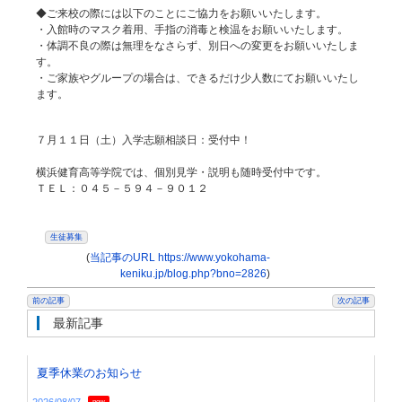
◆ご来校の際には以下のことにご協力をお願いいたします。
・入館時のマスク着用、手指の消毒と検温をお願いいたします。
・体調不良の際は無理をなさらず、別日への変更をお願いいたしま
す。
・ご家族やグループの場合は、できるだけ少人数にてお願いいたし
ます。
７月１１日（土）入学志願相談日：受付中！
横浜健育高等学院では、個別見学・説明も随時受付中です。
ＴＥＬ：０４５－５９４－９０１２
生徒募集
(
当記事のURL https://www.yokohama-
keniku.jp/blog.php?bno=2826
)
前の記事
次の記事
最新記事
夏季休業のお知らせ
new