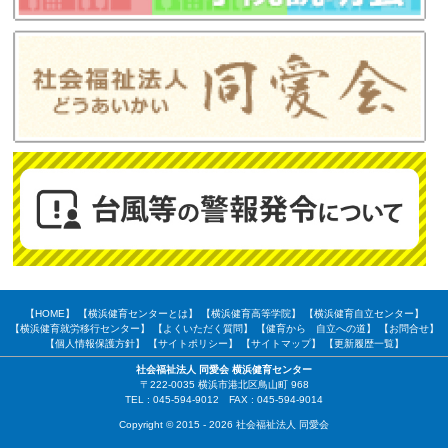
【HOME】
【横浜健育センターとは】
【横浜健育高等学院】
【横浜健育自立センター】
【横浜健育就労移行センター】
【よくいただく質問】
【健育から 自立への道】
【お問合せ】
【個人情報保護方針】
【サイトポリシー】
【サイトマップ】
【更新履歴一覧】
社会福祉法人 同愛会 横浜健育センター
〒222-0035 横浜市港北区鳥山町 968
TEL : 045-594-9012 FAX : 045-594-9014
Copyright © 2015 - 2026 社会福祉法人 同愛会