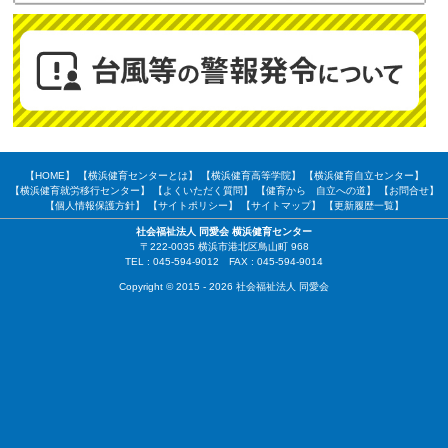
【HOME】
【横浜健育センターとは】
【横浜健育高等学院】
【横浜健育自立センター】
【横浜健育就労移行センター】
【よくいただく質問】
【健育から 自立への道】
【お問合せ】
【個人情報保護方針】
【サイトポリシー】
【サイトマップ】
【更新履歴一覧】
社会福祉法人 同愛会 横浜健育センター
〒222-0035 横浜市港北区鳥山町 968
TEL : 045-594-9012 FAX : 045-594-9014
Copyright © 2015 - 2026 社会福祉法人 同愛会