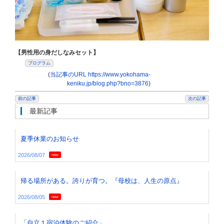
【男性用の身だしなみセット】
プログラム
(
当記事のURL https://www.yokohama-
keniku.jp/blog.php?bno=3876
)
前の記事
次の記事
最新記事
夏季休業のお知らせ
2026/08/07
new
帰る場所がある。誇りが育つ。『母校は、人生の原点』
2026/08/05
new
「自立１宿泊体験のご紹介」