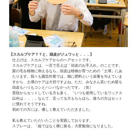
【スカルプケア？？と、頭皮がジュワッと．．．】
仕上げは、スカルプケアからのヘアセットです。
スカルプケアとは、一言で言えば「頭皮のお手入れ」のことです。
髪の毛を植物に例えるなら、頭皮は植物が育つための「土壌」にあ
たります。我々も園芸作業では、畑に肥料という栄養を与えていま
すから、土壌のケアは大切ですよね。ただ、みなさん若いため髪も
頭皮もハリもコシとハンパなかったです。（笑）
普段からセットしている方も多く、「いつも使用しているワックス
以外は．．．」なんて、言ってる方もちらほら。後ろの方はセット
に慣れてそうですね。
初めての方には、優しく教えていただきました。
私も教えていただいたことを実践しております。
スプレーは、「縦ではなく横に振る」大変勉強になりました。