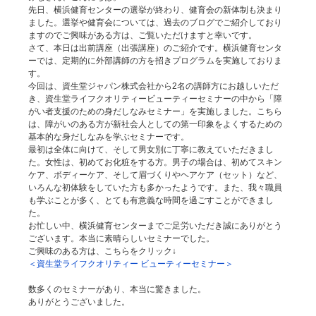
先日、横浜健育センターの選挙が終わり、健育会の新体制も決まり
ました。選挙や健育会については、過去のブログでご紹介しており
ますのでご興味がある方は、ご覧いただけますと幸いです。
さて、本日は出前講座（出張講座）のご紹介です。横浜健育センタ
ーでは、定期的に外部講師の方を招きプログラムを実施しておりま
す。
今回は、資生堂ジャパン株式会社から2名の講師方にお越しいただ
き、資生堂ライフクオリティービューティーセミナーの中から「障
がい者支援のための身だしなみセミナー」を実施しました。こちら
は、障がいのある方が新社会人としての第一印象をよくするための
基本的な身だしなみを学ぶセミナーです。
最初は全体に向けて、そして男女別に丁寧に教えていただきまし
た。女性は、初めてお化粧をする方。男子の場合は、初めてスキン
ケア、ボディーケア、そして眉づくりやヘアケア（セット）など、
いろんな初体験をしていた方も多かったようです。また、我々職員
も学ぶことが多く、とても有意義な時間を過ごすことができまし
た。
お忙しい中、横浜健育センターまでご足労いただき誠にありがとう
ございます。本当に素晴らしいセミナーでした。
ご興味のある方は、こちらをクリック↓
＜資生堂ライフクオリティー ビューティーセミナー＞
数多くのセミナーがあり、本当に驚きました。
ありがとうございました。