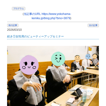
プログラム
(
当記事のURL https://www.yokohama-
keniku.jp/blog.php?bno=3879
)
前の記事
次の記事
2026/03/10
続き①女性用のビューティーアップセミナー