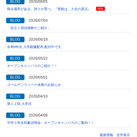
BLOG
2026/08/05
帰る場所がある。誇りが育つ。『母校は、人生の原点』
NEW
BLOG
2026/07/04
「自立１宿泊体験のご紹介」
BLOG
2026/06/18
令和9年生 入学願書配布 配付中です。
BLOG
2026/05/22
オープンキャンパスのご紹介！！
BLOG
2026/05/01
ゴールデンウィーク休業のお知らせ
BLOG
2026/04/10
第１２回 入学式
BLOG
2026/04/08
中学３年生対象説明会、オープンキャンパスのご案内！！
最新情報 全件表示