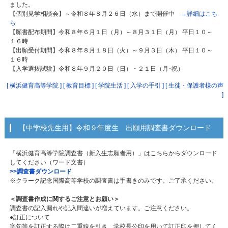
ました。
【個別見学相談会】～令和８年８月２６日（水）まで開催中
→詳細はこち
ら
【願書配布期間】令和８年６月１日（月）～８月３１日（月） 平日１０～
１６時
【出願受付期間】令和８年８月１８日（火）～９月３日（木） 平日１０～
１６時
【入学選抜試験】令和８年９月２０日（日）・２１日（月･祝）
[ 横浜健育高等学院 ]
[ 教育目標 ]
[ 学院生活 ]
[ 入学の手引 ]
[ 生徒・保護者様の声
]
【中学校先生用】令和９年度生 出願用調査書ダウンロード
「横浜健育高等学院調査書（新入生志願者用）」はこちらからダウンロード
してください（ワード文書）
>>調査書ダウンロード
※クラーク記念国際高等学校の調査書は手書きのみです。ご了承ください。
＜調査書作成に関するご注意とお願い＞
調査書の記入漏れや記入間違いが増えています。ご注意ください。
●訂正について
字句等を訂正する際は二重線を引き、学校長公印を用いて訂正印を押してく