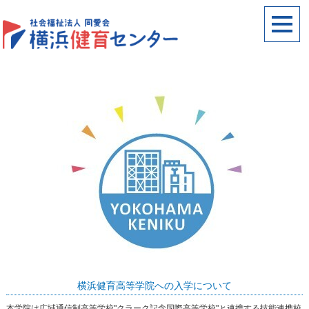
横浜健育高等学院への入学について
本学院は広域通信制高等学校"クラーク記念国際高等学校"と連携する技能連携校