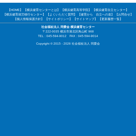
【HOME】
【横浜健育センターとは】
【横浜健育高等学院】
【横浜健育自立センター】
【横浜健育就労移行センター】
【よくいただく質問】
【健育から 自立への道】
【お問合せ】
【個人情報保護方針】
【サイトポリシー】
【サイトマップ】
【更新履歴一覧】
社会福祉法人 同愛会 横浜健育センター
〒222-0035 横浜市港北区鳥山町 968
TEL : 045-594-9012 FAX : 045-594-9014
Copyright © 2015 - 2026 社会福祉法人 同愛会