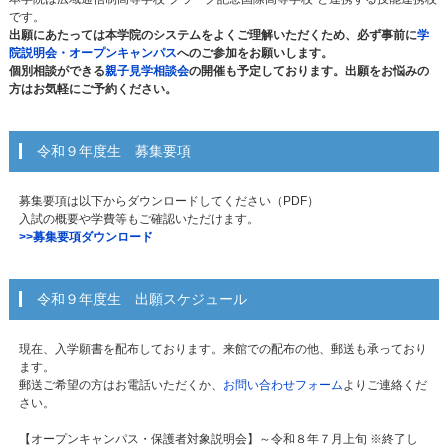
です。
出願にあたっては本学院のシステムをよくご理解いただくため、必ず事前に
学
院説明会・オープンキャンパス
へのご参加をお願いします。
個別相談ができる
親子見学相談会
の開催も予定しております。出願をお悩みの
方はお気軽にご予約ください。
令和９年度生 募集要項
募集要項は以下からダウンロードしてください（PDF）
入試の概要や学費等もご確認いただけます。
>>募集要項ダウンロード
令和９年度生 出願スケジュール
現在、入学願書を配布しております。来館での配布の他、郵送も承っており
ます。
郵送ご希望の方はお電話いただくか、
お問い合わせフォーム
よりご連絡くだ
さい。
【オープンキャンパス・保護者対象説明会】～令和８年７月上旬 ※終了し